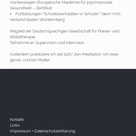
Hückeswagen (Europäische Akademie für psychosoziale
Gesundheit) – Zertifikat
Fortbildungen "Schreibwerkstätten in Schulen“ beim VHS-
Verband Baden-Württemberg
Mitglied der Deutschsprachigen Gesellschaft für Poesie- und
Bibliotherapie
Teilnahme an Supervision und Intervision
Außerdem praktiziere ich seit 1987 Zen-Meditation. Ich reise
gerne. Und bin Mutter.
Kontakt
Links
Impressum + Datenschutzerklärung