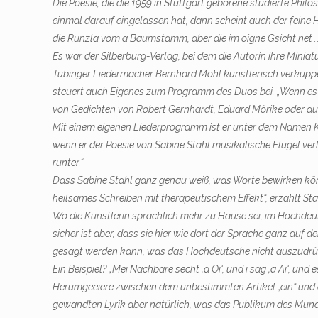
Die Poesie, die die 1959 in Stuttgart geborene studierte P
einmal darauf eingelassen hat, dann scheint auch der feine
die Runzla vom a Baumstamm, aber die im oigne Gsicht net . . 
Es war der Silberburg-Verlag, bei dem die Autorin ihre Minia
Tübinger Liedermacher Bernhard Mohl künstlerisch verkuppelt 
steuert auch Eigenes zum Programm des Duos bei. „Wenn es vo
von Gedichten von Robert Gernhardt, Eduard Mörike oder auc
Mit einem eigenen Liederprogramm ist er unter dem Namen 
wenn er der Poesie von Sabine Stahl musikalische Flügel verl
runter.“
Dass Sabine Stahl ganz genau weiß, was Worte bewirken können
heilsames Schreiben mit therapeutischem Effekt“, erzählt St
Wo die Künstlerin sprachlich mehr zu Hause sei, im Hochdeu
sicher ist aber, dass sie hier wie dort der Sprache ganz au
gesagt werden kann, was das Hochdeutsche nicht auszudr
Ein Beispiel? „Mei Nachbare secht ‚a Oi‘, und i sag ‚a Ai‘, un
Herumgeeiere zwischen dem unbestimmten Artikel „ein“ und dem
gewandten Lyrik aber natürlich, was das Publikum des Mun