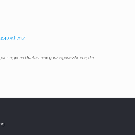
31407a.html/
 ganz eigenen Duktus, eine ganz eigene Stimme, die
ung