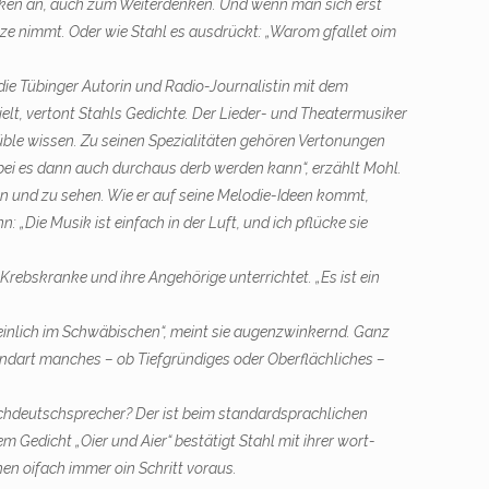
enken an, auch zum Weiterdenken. Und wenn man sich erst
tze nimmt. Oder wie Stahl es ausdrückt: „Warom gfallet oim
r die Tübinger Autorin und Radio-Journalistin mit dem
elt, vertont Stahls Gedichte. Der Lieder- und Theatermusiker
tüble wissen. Zu seinen Spezialitäten gehören Vertonungen
bei es dann auch durchaus derb werden kann“, erzählt Mohl.
 und zu sehen. Wie er auf seine Melodie-Ideen kommt,
„Die Musik ist einfach in der Luft, und ich pflücke sie
Krebskranke und ihre Angehörige unterrichtet. „Es ist ein
einlich im Schwäbischen“, meint sie augenzwinkernd. Ganz
Mundart manches – ob Tiefgründiges oder Oberflächliches –
me Hochdeutschsprecher? Der ist beim standardsprachlichen
 Gedicht „Oier und Aier“ bestätigt Stahl mit ihrer wort­
n oifach immer oin Schritt voraus.