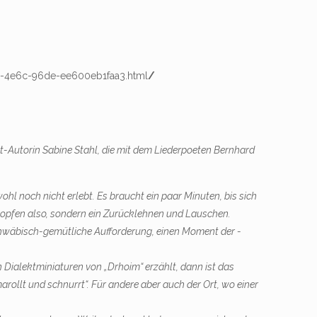
38-4e6c-96de-ee600eb1faa3.html
/
rt-Autorin Sabine Stahl, die mit dem Liederpoeten Bernhard
ohl noch nicht erlebt. Es braucht ein paar Minuten, bis sich
lopfen also, sondern ein Zurücklehnen und Lauschen.
schwäbisch-gemütliche Aufforderung, einen Moment der ­
 Dialektminiaturen von „Dr­hoim“ erzählt, dann ist das
ollt und schnurrt“. Für andere aber auch der Ort, wo einer