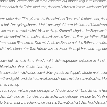
hilosophin und Germanistin vor ihren Zuhörern aufspannt, regt zum Nachd
 Humor durch die Zeilen hindurch, der dem Schweren immer wieder die Spi
.“
turen unter dem Titel „Komm, bleib hocka“ als Buch veröffentlicht hat, de
hat. Der 1960 geborene Mohl, der singt, Gitarre, Violine und Ukulele spi
n mir isch, reimt sich’s“, lässt er die 40 Stammtischgäste im Zeppelins
h des spätmittelalterlichen französischen Dichters François Villon. „Wo
Kommando Bimberle im Duo mit Andreas Fischer auf den Bühnen zu hören
eiht, will Moderator Tom Hörner wissen. Mohl überlegt kurz und sagt dann: 
, hat sie auch durch ihre Arbeit in Schreibgruppen erfahren, in der sie 
ahl zwischen ihren Gedichtvorträgen.
tschen oder im Schwäbischen? „Hier gerade, im Zeppelin­stüble, wahrsch
f den Grund geht. Und deshalb weiß sie auch, dass mit der schwäbischen 
ücken vermag.
d es soll sogar welche gebe, die saget ‚oi Ai‘ oder au ‚oi Oi‘.“ Und der ar
 Zahlwort „ein“, anders als der Schwabe, gefangen im Einerlei. Mit ihrem
dart-Stammtischs schon lange wusste: Schwäbisch ist dem Hochdeutsche