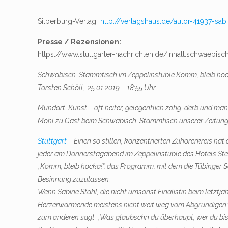
Silberburg-Verlag
http://verlagshaus.de/autor-41937-sab
Presse / Rezensionen:
https://www.stuttgarter-nachrichten.de/inhalt.schwae
Schwäbisch-Stammtisch im Zeppelinstüble
Komm, bleib hoc
Torsten Schöll, 25.01.2019 – 18:55 Uhr
Mundart-Kunst – oft heiter, gelegentlich zotig-derb und man
Mohl zu Gast beim Schwäbisch-Stammtisch unserer Zeitung
Stuttgart
– Einen so stillen, konzentrierten Zuhörerkreis hat
jeder am Donnerstagabend im Zeppelinstüble des Hotels Stei
„Komm, bleib hocka!“, das ­Programm, mit dem die Tübinger 
Besinnung zuzulassen.
Wenn Sabine Stahl, die nicht umsonst ­Finalistin beim letztj
Herzerwärmende meistens nicht weit weg vom Abgründigen: De
zum anderen sagt: „Was glaubschn du überhaupt, wer du bis