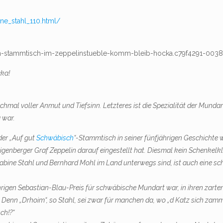
ine_stahl_110.html/
bisch-stammtisch-im-zeppelinstueble-komm-bleib-hocka.c79f4291-00
ka!
chmal voller Anmut und Tiefsinn. Letzteres ist die Spezialität der Munda
 war.
 der „Auf gut
Schwäbisch
“-Stammtisch in seiner fünfjährigen Geschichte w
genberger Graf Zeppelin darauf eingestellt hat. Diesmal kein Schenkelk
Sabine Stahl und Bernhard Mohl im Land unterwegs sind, ist auch eine 
ährigen Sebastian-Blau-Preis für schwäbische Mundart war, in ihren zarten
nn „Drhoim“, so Stahl, sei zwar für manchen da, wo „d Katz sich zammar
ch!?“