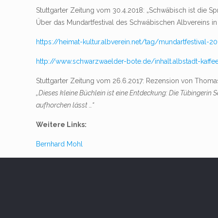
Stuttgarter Zeitung vom 30.4.2018: „Schwäbisch ist die S
Über das Mundartfestival des Schwäbischen Albvereins in
https://heimat-kultur.albverein.net/tag/mundartfestival-2
http://www.schwarzwaelder-bote.de/inhalt.albstadt-kaf
Stuttgarter Zeitung vom 26.6.2017: Rezension von Thomas
„Dieses kleine Büchlein ist eine Entdeckung: Die Tübingerin 
aufhorchen lässt …“
Weitere Links:
Bernhard Mohl