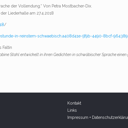
prache der Vollendung.“ Von Petra Mostbacher-Dix.
 der Liederhalle am 27.4.2018
018
/
feestunde-in-reinstem-schwaebisch.a408d41e-5f9b-4490-8bcf-964389
 Faltin
Sabine Stahl entwickelt in ihren Gedichten in schwäbischer Sprache einen
Kontakt
Links
Impressum + Datenschutzerklär