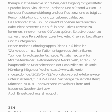
therapeutische kreative Schreiben, der Umgang mit gestalteter
Sprache, kann "vitalisierend", ordnend und stützend wirken. Es
dient der Ressorcenstärkung und der Resilienz, und es trägt zur
Persönlichkeitsbildung und zur Lebensqualität bei.
Das schöpferische Tun und die entstandenen Texte werden
dabei nicht bewertet. Das hilft, in produktive Prozesse zu
kommen, innewohnende Kräfte zu spüren, Selbstvertrauen zu
stärken, neue Perspektiven zu entwickeln, Krisen zu bewältigen
und zu integrieren.
Neben meinen Schreibgruppen (siehe Link) biete ich
Workshops an, u.a. bei Patiententagen des Uniklinikums
Tübingen (onkologische Fachtage, Palliativmedizin), für
Mitarbeitende der Telefonseelsorge Neckar-Alb, ehren- und
hauptamtliche MitarbeiterInnen der Hospizdienste Diakonie
Nürnberg-Mögeldorf (siehe https://www.diakonie-
moegeldorf.de/2023/04/13/workshop-sprache-lebensweg-
unterstuetzen/), für KONA (spez. Nachsorge trauernde Eltern)
München, VEID (Bundesverband verwaister Eltern und
trauernde Geschwister) usw.
Auch Einzelcoaching ist möglich.
ZEN