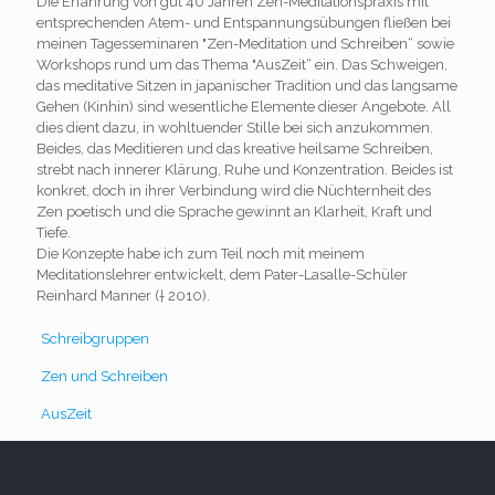
Die Erfahrung von gut 40 Jahren Zen-Meditationspraxis mit
entsprechenden Atem- und Entspannungsübungen fließen bei
meinen Tagesseminaren "Zen-Meditation und Schreiben“ sowie
Workshops rund um das Thema "AusZeit“ ein. Das Schweigen,
das meditative Sitzen in japanischer Tradition und das langsame
Gehen (Kinhin) sind wesentliche Elemente dieser Angebote. All
dies dient dazu, in wohltuender Stille bei sich anzukommen.
Beides, das Meditieren und das kreative heilsame Schreiben,
strebt nach innerer Klärung, Ruhe und Konzentration. Beides ist
konkret, doch in ihrer Verbindung wird die Nüchternheit des
Zen poetisch und die Sprache gewinnt an Klarheit, Kraft und
Tiefe.
Die Konzepte habe ich zum Teil noch mit meinem
Meditationslehrer entwickelt, dem Pater-Lasalle-Schüler
Reinhard Manner († 2010).
Schreibgruppen
Zen und Schreiben
AusZeit